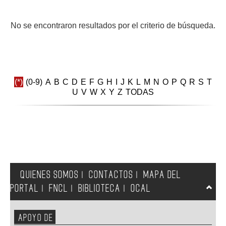
GALERIA
No se encontraron resultados por el criterio de búsqueda.
(*)
(0-9)
A
B
C
D
E
F
G
H
I
J
K
L
M
N
O
P
Q
R
S
T
U
V
W
X
Y
Z
TODAS
QUIENES SOMOS
CONTACTOS
MAPA DEL
|
|
PORTAL
FNCL
BIBLIOTECA
OCAL
|
|
|
APOYO DE