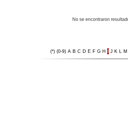
No se encontraron resultado
(*)
(0-9)
A
B
C
D
E
F
G
H
I
J
K
L
M