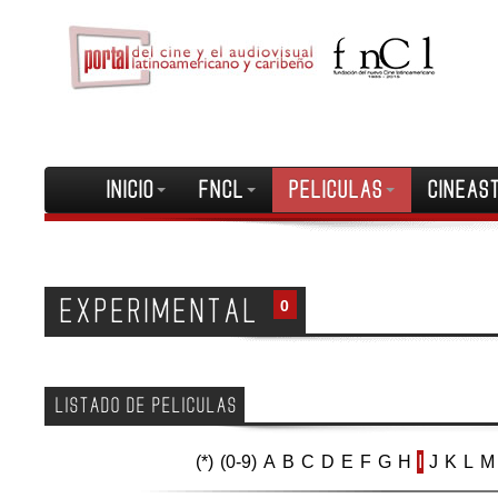
INICIO
FNCL
PELICULAS
CINEAS
EXPERIMENTAL
0
LISTADO DE PELICULAS
(*)
(0-9)
A
B
C
D
E
F
G
H
I
J
K
L
M