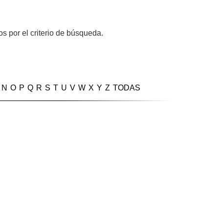
s por el criterio de búsqueda.
N
O
P
Q
R
S
T
U
V
W
X
Y
Z
TODAS