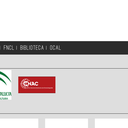
FNCL
BIBLIOTECA
OCAL
|
|
|