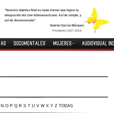
“Nuestro objetivo final es nada menos que lograr la
integración del cine latinoamericano. Así de simple, y
así de desmesurado”.
Gabriel García Márquez
Presidente (1927-2014)
TAS
DOCUMENTALES
MUJERES
AUDIOVISUAL IN
N
O
P
Q
R
S
T
U
V
W
X
Y
Z
TODAS