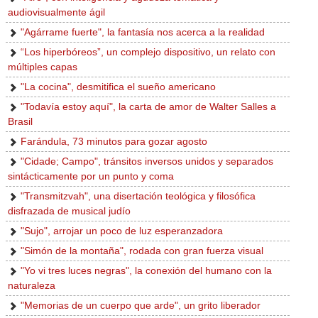
audiovisualmente ágil
"Agárrame fuerte", la fantasía nos acerca a la realidad
“Los hiperbóreos”, un complejo dispositivo, un relato con
múltiples capas
"La cocina", desmitifica el sueño americano
"Todavía estoy aquí", la carta de amor de Walter Salles a
Brasil
Farándula, 73 minutos para gozar agosto
"Cidade; Campo", tránsitos inversos unidos y separados
sintácticamente por un punto y coma
"Transmitzvah", una disertación teológica y filosófica
disfrazada de musical judío
"Sujo", arrojar un poco de luz esperanzadora
"Simón de la montaña", rodada con gran fuerza visual
"Yo vi tres luces negras", la conexión del humano con la
naturaleza
"Memorias de un cuerpo que arde", un grito liberador