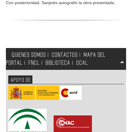
Con posterioridad, Sanjinés autografió la obra presentada.
QUIENES SOMOS
CONTACTOS
MAPA DEL
|
|
PORTAL
FNCL
BIBLIOTECA
OCAL
|
|
|
APOYO DE