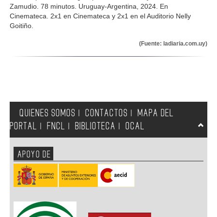
Zamudio. 78 minutos. Uruguay-Argentina, 2024. En
Cinemateca. 2x1 en Cinemateca y 2x1 en el Auditorio Nelly
Goitiño.
(Fuente: ladiaria.com.uy)
QUIENES SOMOS
CONTACTOS
MAPA DEL
|
|
PORTAL
FNCL
BIBLIOTECA
OCAL
|
|
|
APOYO DE