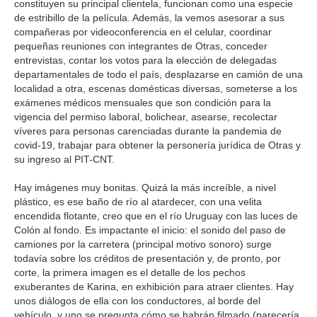
constituyen su principal clientela, funcionan como una especie
de estribillo de la película. Además, la vemos asesorar a sus
compañeras por videoconferencia en el celular, coordinar
pequeñas reuniones con integrantes de Otras, conceder
entrevistas, contar los votos para la elección de delegadas
departamentales de todo el país, desplazarse en camión de una
localidad a otra, escenas domésticas diversas, someterse a los
exámenes médicos mensuales que son condición para la
vigencia del permiso laboral, bolichear, asearse, recolectar
víveres para personas carenciadas durante la pandemia de
covid-19, trabajar para obtener la personería jurídica de Otras y
su ingreso al PIT-CNT.
Hay imágenes muy bonitas. Quizá la más increíble, a nivel
plástico, es ese baño de río al atardecer, con una velita
encendida flotante, creo que en el río Uruguay con las luces de
Colón al fondo. Es impactante el inicio: el sonido del paso de
camiones por la carretera (principal motivo sonoro) surge
todavía sobre los créditos de presentación y, de pronto, por
corte, la primera imagen es el detalle de los pechos
exuberantes de Karina, en exhibición para atraer clientes. Hay
unos diálogos de ella con los conductores, al borde del
vehículo, y uno se pregunta cómo se habrán filmado (parecería