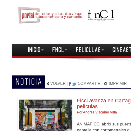
INICIO
FNCL
PELICULAS
CINEAS
NOTICIA
VOLVER
|
COMPARTIR
|
IMPRIMIR
Ficci avanza en Carta
películas
Por Andrés Vizcaíno Villa
ANIMAFICCI abrió sus puerta
pantalla con cortometrajes q