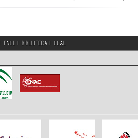
FNCL
BIBLIOTECA
OCAL
|
|
|