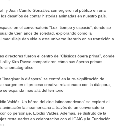
allah y Juan Camilo González sumergieron al público en una
los desafíos de contar historias animadas en nuestro país.
espacio en el conversatorio “Luz, tiempo y espacio”, donde se
isual de Cien años de soledad, explorando cómo la
l maquillaje dan vida a este universo literario en su transición a
s directores fueron el centro de “Clásicos ópera prima”, donde
olli y Kiro Russo compartieron cómo sus óperas primas
lo cinematográfico.
n “Imaginar la diáspora” se centró en la re-significación de
 que surgen en el proceso creativo relacionado con la diáspora,
e se expanda más allá del territorio.
idio Valdéz: Un héroe del cine latinoamericano” se exploró el
a animación latinoamericana a través de un conversatorio
cónico personaje, Elpidio Valdés. Además, se disfrutó de la
jes restaurados en colaboración con el ICAIC y la Fundación
no.