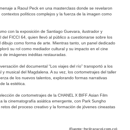
omenaje a Raoul Peck en una masterclass donde se revelaron
n contextos políticos complejos y la fuerza de la imagen como
ismo con la exposición de Santiago Guevara, ilustrador y
l del FICCI 64, quien llevó al público a cuestionarse sobre los
y el dibujo como forma de arte. Mientras tanto, un panel dedicado
loró su rol como mediador cultural y su impacto en el cine
 de imágenes inéditas restauradas.
versación del documental “Los viajes del río” transportó a los
al y musical del Magdalena. A su vez, los cortometrajes del taller
uerza de los nuevos talentos, explorando formas narrativas
de la estética.
selección de cortometrajes de la CHANEL X BIFF Asian Film
a la cinematografía asiática emergente, con Park Sungho
 retos del proceso creativo y la formación de jóvenes cineastas
(Fuente: fncl/caracol.com.co)