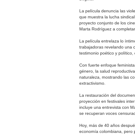
La película denuncia las viole
que muestra la lucha sindical
proyecto conjunto de los cine
Marta Rodríguez a completarlo
La película entrelaza lo íntim
trabajadoras revelando una c
testimonio poético y político
Con fuerte enfoque feminista,
género, la salud reproductiv
naturaleza, mostrando las con
extractivismo.
La restauración del document
proyección en festivales int
incluye una entrevista con M
se recuperan voces censurada
Hoy, más de 40 años después, 
economía colombiana, pero pe