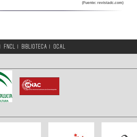
(Fuente: revistadc.com)
FNCL
BIBLIOTECA
OCAL
|
|
|