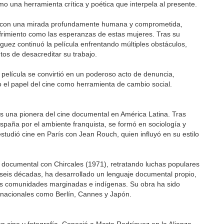
o una herramienta crítica y poética que interpela al presente.
cto con una mirada profundamente humana y comprometida,
ufrimiento como las esperanzas de estas mujeres. Tras su
uez continuó la película enfrentando múltiples obstáculos,
ntos de desacreditar su trabajo.
la película se convirtió en un poderoso acto de denuncia,
 el papel del cine como herramienta de cambio social.
s una pionera del cine documental en América Latina. Tras
paña por el ambiente franquista, se formó en sociología y
studió cine en París con Jean Rouch, quien influyó en su estilo
documental con Chircales (1971), retratando luchas populares
i seis décadas, ha desarrollado un lenguaje documental propio,
las comunidades marginadas e indígenas. Su obra ha sido
ernacionales como Berlín, Cannes y Japón.