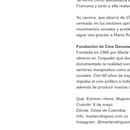
Se formó como autodidacta en
Francesa y junto a ella real
Su carrera, que abarcó de 19
centrado en los sectores opr
movimientos sociales y prob
sigue viva gracias a Marta 
Fundación de Cine Documen
Fundada en 1966 por Marta R
obreros en Tunjuelito que di
documentado la realidad soc
sectores marginados como p
sociales. Con 60 años de tray
impulsa el cine político e in
además de producir nuevas 
Qué: Estreno «Amor, Mujeres
Cuándo: 8 de mayo
Dónde: Cines de Colombia
Info: martarodriguez.com.co
Instagram: @martarodriguez