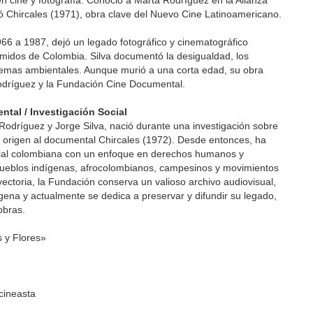
 cine y fotografía. Conoció a Marta Rodríguez en la Alianza
izó Chircales (1971), obra clave del Nuevo Cine Latinoamericano.
66 a 1987, dejó un legado fotográfico y cinematográfico
imidos de Colombia. Silva documentó la desigualdad, los
lemas ambientales. Aunque murió a una corta edad, su obra
Rodríguez y la Fundación Cine Documental.
tal / Investigación Social
odríguez y Jorge Silva, nació durante una investigación sobre
o origen al documental Chircales (1972). Desde entonces, ha
ial colombiana con un enfoque en derechos humanos y
ueblos indígenas, afrocolombianos, campesinos y movimientos
ectoria, la Fundación conserva un valioso archivo audiovisual,
dígena y actualmente se dedica a preservar y difundir su legado,
obras.
 y Flores»
cineasta