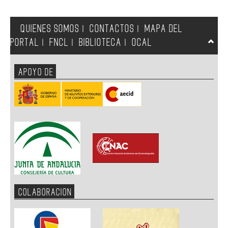
QUIENES SOMOS
CONTACTOS
MAPA DEL
|
|
PORTAL
FNCL
BIBLIOTECA
OCAL
|
|
|
APOYO DE
COLABORACION