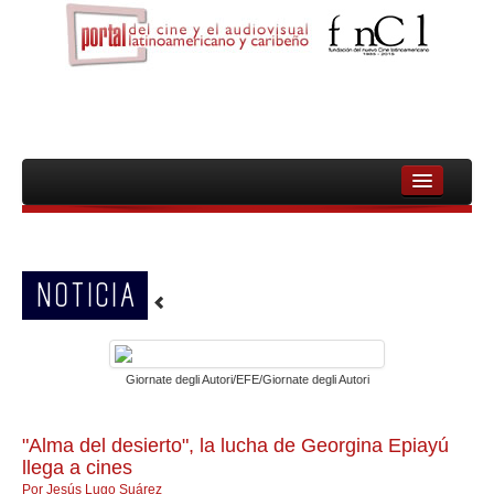
INICIO
FNCL
NOTICIA
PELICULAS
CINEASTAS
Giornate degli Autori/EFE/Giornate degli Autori
DOCUMENTALES
MUJERES
"Alma del desierto", la lucha de Georgina Epiayú
llega a cines
AUDIOVISUAL INDIGENA Y COMUNITARIO
Por Jesús Lugo Suárez