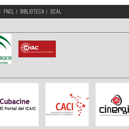
FNCL
BIBLIOTECA
OCAL
|
|
|