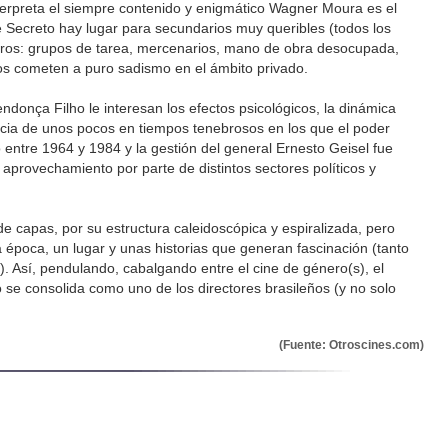
erpreta el siempre contenido y enigmático Wagner Moura es el
e Secreto hay lugar para secundarios muy queribles (todos los
stros: grupos de tarea, mercenarios, mano de obra desocupada,
os cometen a puro sadismo en el ámbito privado.
donça Filho le interesan los efectos psicológicos, la dinámica
ncia de unos pocos en tiempos tenebrosos en los que el poder
ó entre 1964 y 1984 y la gestión del general Ernesto Geisel fue
 aprovechamiento por parte de distintos sectores políticos y
de capas, por su estructura caleidoscópica y espiralizada, pero
época, un lugar y unas historias que generan fascinación (tanto
 Así, pendulando, cabalgando entre el cine de género(s), el
o se consolida como uno de los directores brasileños (y no solo
(Fuente: Otroscines.com)