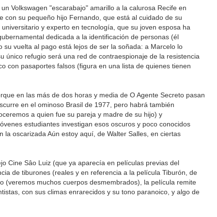
n Volkswagen "escarabajo" amarillo a la calurosa Recife en
se con su pequeño hijo Fernando, que está al cuidado de su
universitario y experto en tecnología, que su joven esposa ha
ubernamental dedicada a la identificación de personas (él
u vuelta al pago está lejos de ser la soñada: a Marcelo lo
 único refugio será una red de contraespionaje de la resistencia
co con pasaportes falsos (figura en una lista de quienes tienen
 porque en las más de dos horas y media de O Agente Secreto pasan
curre en el ominoso Brasil de 1977, pero habrá también
oceremos a quien fue su pareja y madre de su hijo) y
 jóvenes estudiantes investigan esos oscuros y poco conocidos
 la oscarizada Aún estoy aquí, de Walter Salles, en ciertas
o Cine Sâo Luiz (que ya aparecía en películas previas del
cia de tiburones (reales y en referencia a la película Tiburón, de
sunto (veremos muchos cuerpos desmembrados), la película remite
tentistas, con sus climas enrarecidos y su tono paranoico, y algo de