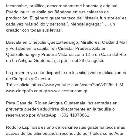
Incansable, prolífico, descarnadamente honesto y original.
Puedo intuir un estilo acuñándose en sus calderas de
producción. El género guatemalteco del ‘histeria fun stories‘ es
cada vez más sólido y personal”. Mendel agrega: ” … un
creador con todas sus letras”.
Búscala en Cinépolis Quetzaltenango, Miraflores, Oakland Mall
y Portales en la capital, en Cinestar Pradera Xela en
Quetzaltenango y Pradera Vistares zona 12 o en Casa del Río
en La Antigua Guatemala, a partir del 28 de agosto.
La preventa ya está disponible en los sitios web y aplicaciones
de Cinépolis y Cinestar:
Tráiler oficial https://www.youtube.com/watch?v=VzPJfht_I_M
www.cinepolis.com.gt www.cinestar.com.gt
Para Casa del Río en Antigua Guatemala, las entradas en
preventa pueden adquirirse directamente en la taquilla o
reservando por WhatsApp: +502 41978861
Rodolfo Espinosa es uno de los cineastas guatemaltecos más
activos de los últimos años, reconocido por títulos como Aquí