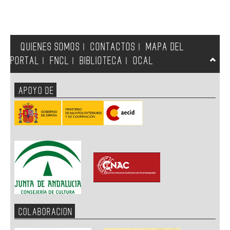
QUIENES SOMOS
CONTACTOS
MAPA DEL
|
|
PORTAL
FNCL
BIBLIOTECA
OCAL
|
|
|
APOYO DE
COLABORACION