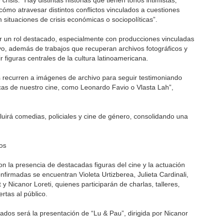
crisis: “Hay distintas historias que tienen tonos intimistas,
ómo atravesar distintos conflictos vinculados a cuestiones
situaciones de crisis económicas o sociopolíticas”.
r un rol destacado, especialmente con producciones vinculadas
ivo, además de trabajos que recuperan archivos fotográficos y
r figuras centrales de la cultura latinoamericana.
 recurren a imágenes de archivo para seguir testimoniando
cas de nuestro cine, como Leonardo Favio o Vlasta Lah”,
uirá comedias, policiales y cine de género, consolidando una
nos
con la presencia de destacadas figuras del cine y la actuación
confirmadas se encuentran Violeta Urtizberea, Julieta Cardinali,
 Nicanor Loreti, quienes participarán de charlas, talleres,
rtas al público.
os será la presentación de “Lu & Pau”, dirigida por Nicanor