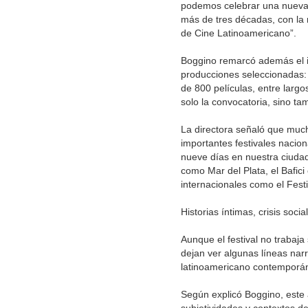
podemos celebrar una nueva e
más de tres décadas, con la r
de Cine Latinoamericano”.
Boggino remarcó además el imp
producciones seleccionadas: 
de 800 películas, entre larg
solo la convocatoria, sino ta
La directora señaló que much
importantes festivales nacio
nueve días en nuestra ciudad
como Mar del Plata, el Bafici
internacionales como el Fest
Historias íntimas, crisis soc
Aunque el festival no trabaj
dejan ver algunas líneas nar
latinoamericano contemporá
Según explicó Boggino, este