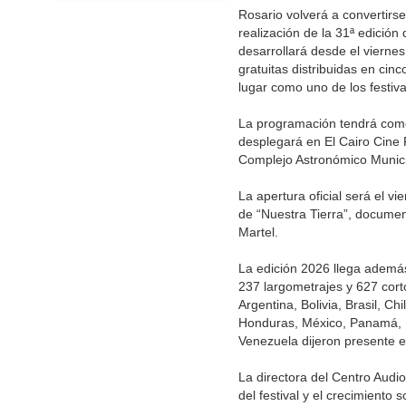
Rosario volverá a convertirse
realización de la 31ª edición
desarrollará desde el vierne
gratuitas distribuidas en cin
lugar como uno de los festiv
La programación tendrá como
desplegará en El Cairo Cine P
Complejo Astronómico Munici
La apertura oficial será el v
de “Nuestra Tierra”, document
Martel.
La edición 2026 llega además 
237 largometrajes y 627 cort
Argentina, Bolivia, Brasil, C
Honduras, México, Panamá, P
Venezuela dijeron presente e
La directora del Centro Audio
del festival y el crecimient