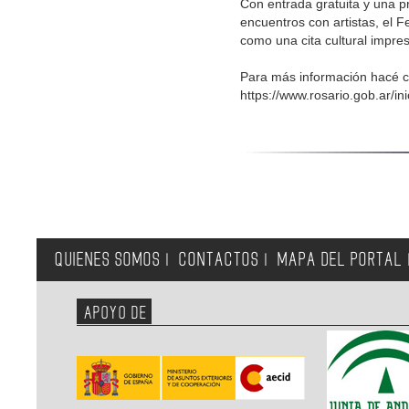
Con entrada gratuita y una 
encuentros con artistas, el 
como una cita cultural impres
Para más información hacé cl
https://www.rosario.gob.ar/in
QUIENES SOMOS
CONTACTOS
MAPA DEL PORTAL
|
|
APOYO DE