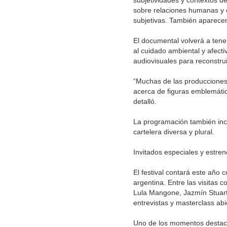
subjetividades y contextos de 
sobre relaciones humanas y c
subjetivas. También aparecen 
El documental volverá a tene
al cuidado ambiental y afect
audiovisuales para reconstrui
“Muchas de las producciones
acerca de figuras emblemáti
detalló.
La programación también incl
cartelera diversa y plural.
Invitados especiales y estre
El festival contará este año 
argentina. Entre las visitas 
Lula Mangone, Jazmín Stuart y
entrevistas y masterclass abie
Uno de los momentos destacad