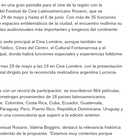
 en una gran pantalla para el cine de la región con la
 del Festival de Cine Latinoamericano Rosario, que se
s 29 de mayo y hasta el 6 de junio. Con más de 35 funciones
co espacios emblemáticos de la ciudad, el encuentro reafirma su
ales audiovisuales más importantes y longevos del continente.
 sede principal al Cine Lumière, aunque también se
úblico, Cines del Centro, el Cultural Fontanarrosa y el
pal, donde habrá funciones especiales y experiencias fulldome.
iernes 29 de mayo a las 19 en Cine Lumière, con la presentación
al dirigido por la reconocida realizadora argentina Lucrecia
con un récord de participación: se inscribieron 864 películas,
ometrajes provenientes de 18 países latinoamericanos.
hile, Colombia, Costa Rica, Cuba, Ecuador, Guatemala,
araguay, Perú, Puerto Rico, República Dominicana, Uruguay y
n una convocatoria que superó a la edición anterior.
visual Rosario, Valeria Boggino, destacó la relevancia histórica
o sostenido de la propuesta: “Estamos muy contentos porque