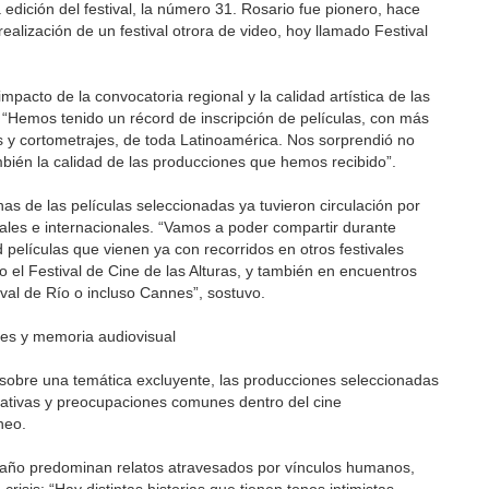
dición del festival, la número 31. Rosario fue pionero, hace
ealización de un festival otrora de video, hoy llamado Festival
acto de la convocatoria regional y la calidad artística de las
“Hemos tenido un récord de inscripción de películas, con más
os y cortometrajes, de toda Latinoamérica. Nos sorprendió no
mbién la calidad de las producciones que hemos recibido”.
as de las películas seleccionadas ya tuvieron circulación por
nales e internacionales. “Vamos a poder compartir durante
 películas que vienen ya con recorridos en otros festivales
 o el Festival de Cine de las Alturas, y también en encuentros
ival de Río o incluso Cannes”, sostuvo.
iales y memoria audiovisual
a sobre una temática excluyente, las producciones seleccionadas
rativas y preocupaciones comunes dentro del cine
neo.
 año predominan relatos atravesados por vínculos humanos,