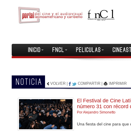
INICIO
FNCL
PELICULAS
CINEAS
NOTICIA
VOLVER
|
COMPARTIR
|
IMPRIMIR
El Festival de Cine La
número 31 con récord d
Por Alejandro Simonetto
Una fiesta del cine para que d