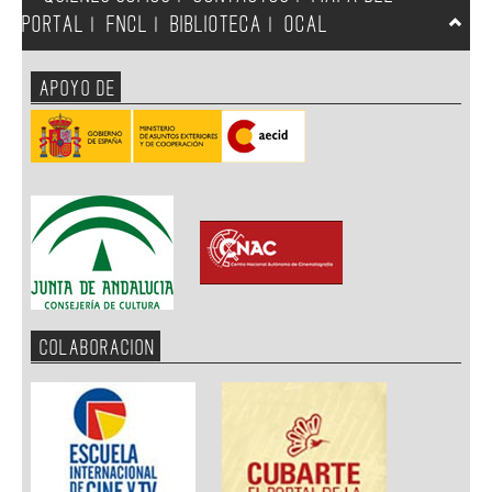
PORTAL
FNCL
BIBLIOTECA
OCAL
|
|
|
APOYO DE
COLABORACION