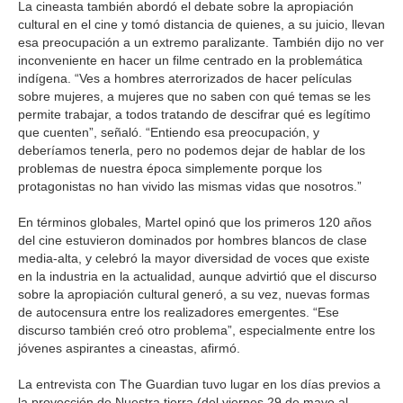
La cineasta también abordó el debate sobre la apropiación
cultural en el cine y tomó distancia de quienes, a su juicio, llevan
esa preocupación a un extremo paralizante. También dijo no ver
inconveniente en hacer un filme centrado en la problemática
indígena. “Ves a hombres aterrorizados de hacer películas
sobre mujeres, a mujeres que no saben con qué temas se les
permite trabajar, a todos tratando de descifrar qué es legítimo
que cuenten”, señaló. “Entiendo esa preocupación, y
deberíamos tenerla, pero no podemos dejar de hablar de los
problemas de nuestra época simplemente porque los
protagonistas no han vivido las mismas vidas que nosotros.”
En términos globales, Martel opinó que los primeros 120 años
del cine estuvieron dominados por hombres blancos de clase
media-alta, y celebró la mayor diversidad de voces que existe
en la industria en la actualidad, aunque advirtió que el discurso
sobre la apropiación cultural generó, a su vez, nuevas formas
de autocensura entre los realizadores emergentes. “Ese
discurso también creó otro problema”, especialmente entre los
jóvenes aspirantes a cineastas, afirmó.
La entrevista con The Guardian tuvo lugar en los días previos a
la proyección de Nuestra tierra (del viernes 29 de mayo al