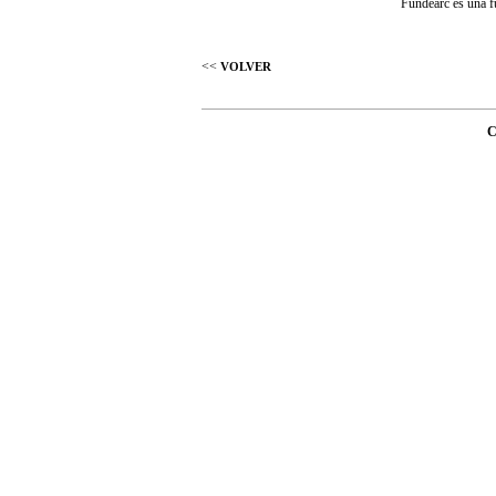
Fundearc es una fu
<<
VOLVER
C