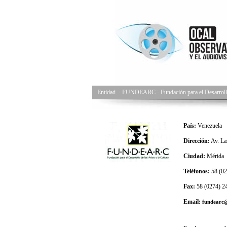
Entidad
-
FUNDEARC - Fundación para el Desarrollo 
País:
Venezuela
Dirección:
Av. La
Ciudad:
Mérida
Teléfonos:
58 (02
Fax:
58 (0274) 2
Email:
fundearc@