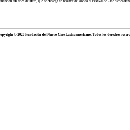
ndación sin fines de lucro, que se encarga de rescatar del olvido el Festival de Cine Venezolan
opyright © 2026 Fundación del Nuevo Cine Latinoamericano. Todos los derechos reser