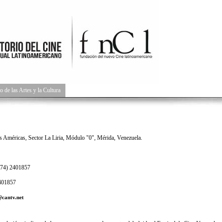
de las Artes y la Cultura
s Américas, Sector La Liria, Módulo "0", Mérida, Venezuela.
74) 2401857
401857
cantv.net