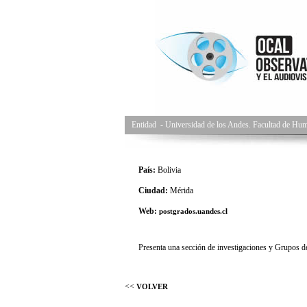
Entidad
-
Universidad de los Andes. Facultad de Hu
País:
Bolivia
Ciudad:
Mérida
Web:
postgrados.uandes.cl
Presenta una sección de investigaciones y Grupos de
<<
VOLVER