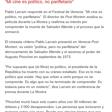
"Mi cine es político, no panfletario"
Pablo Larraín responde en el Festival de Venecia: "Mi cine es
político, no panfletario". El director de
Post Mortem
analiza su
película durante La Mostra y reafirma su interés por
comprender la muerte de Salvador Allende y el proceso que la
enmarcó.
El cineasta chileno Pablo Larraín presentó en Venecia
Post
Mortem
, su visión "política, pero no panfletaria" del
derrocamiento de Salvador Allende y el ascenso al poder de
Augusto Pinochet en septiembre de 1973.
"Por supuesto que (el filme) es político, el presidente de la
República ha muerto con su cráneo estallado. Eso es lo más
político que existe. Hay que volver a verlo porque no se
comprende. Es algo que no he terminado de comprender. Es
todavía para mí un misterio", dice Larraín en conferencia de
prensa durante La Mostra.
"Pinochet murió hace solo cuatro años con 30 millones de
dólares y 3 000 desaparecidos. Las personas que torturaron y
mataron están aún vivas. Puede que alguien piense que eso