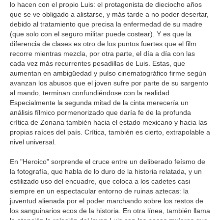
lo hacen con el propio Luis: el protagonista de dieciocho años
que se ve obligado a alistarse, y más tarde a no poder desertar,
debido al tratamiento que precisa la enfermedad de su madre
(que solo con el seguro militar puede costear). Y es que la
diferencia de clases es otro de los puntos fuertes que el film
recorre mientras mezcla, por otra parte, el día a día con las
cada vez más recurrentes pesadillas de Luis. Estas, que
aumentan en ambigüedad y pulso cinematográfico firme según
avanzan los abusos que el joven sufre por parte de su sargento
al mando, terminan confundiéndose con la realidad.
Especialmente la segunda mitad de la cinta merecería un
análisis fílmico pormenorizado que daría fe de la profunda
crítica de Zonana también hacia el estado mexicano y hacia las
propias raíces del país. Crítica, también es cierto, extrapolable a
nivel universal.
En "Heroico" sorprende el cruce entre un deliberado feísmo de
la fotografía, que habla de lo duro de la historia relatada, y un
estilizado uso del encuadre, que coloca a los cadetes casi
siempre en un espectacular entorno de ruinas aztecas: la
juventud alienada por el poder marchando sobre los restos de
los sanguinarios ecos de la historia. En otra línea, también llama