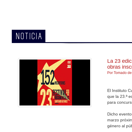
NOTICIA
La 23 edic
obras insc
Por Tomado d
El Instituto 
que la 23.ª e
para concurs
Dicho evento
marzo próxim
género al públ