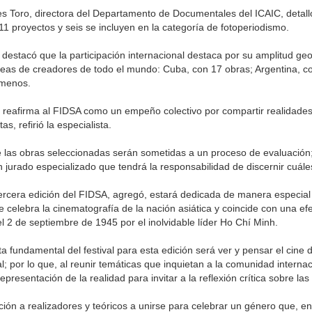
es Toro, directora del Departamento de Documentales del ICAIC, detalló
1 proyectos y seis se incluyen en la categoría de fotoperiodismo.
destacó que la participación internacional destaca por su amplitud geog
as de creadores de todo el mundo: Cuba, con 17 obras; Argentina, con 
 menos.
d reafirma al FIDSA como un empeño colectivo por compartir realidades 
s, refirió la especialista.
as obras seleccionadas serán sometidas a un proceso de evaluación; an
n jurado especializado que tendrá la responsabilidad de discernir cuá
ercera edición del FIDSA, agregó, estará dedicada de manera especial 
e celebra la cinematografía de la nación asiática y coincide con una ef
 2 de septiembre de 1945 por el inolvidable líder Ho Chí Minh.
 fundamental del festival para esta edición será ver y pensar el cine 
l; por lo que, al reunir temáticas que inquietan a la comunidad interna
 representación de la realidad para invitar a la reflexión crítica sobre l
ción a realizadores y teóricos a unirse para celebrar un género que, e