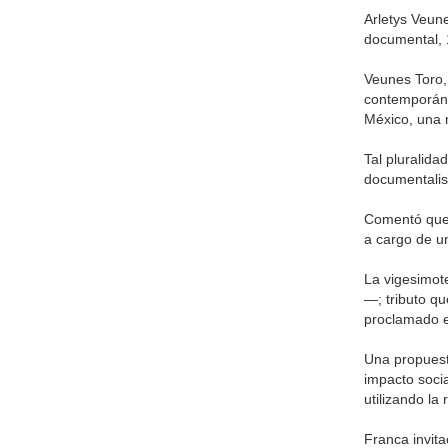
Arletys Veun
documental, 1
Veunes Toro, 
contemporáne
México, una
Tal pluralida
documentalista
Comentó que l
a cargo de u
La vigesimot
—; tributo qu
proclamado el
Una propuesta
impacto socia
utilizando la
Franca invita