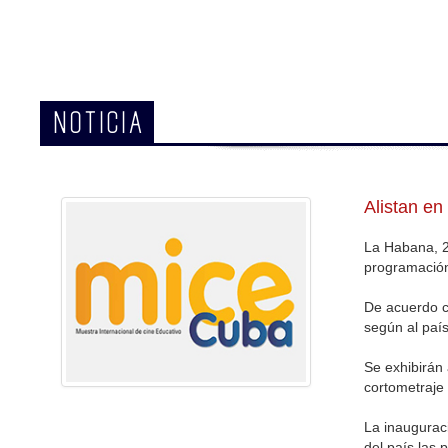
NOTICIA
Alistan en
La Habana, 2
programación 
De acuerdo co
según al país
Se exhibirán
cortometraje
La inauguraci
del país las 