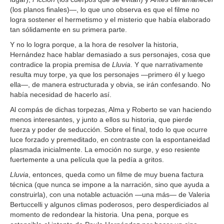
(los planos finales)—, lo que uno observa es que el filme no
logra sostener el hermetismo y el misterio que había elaborado
tan sólidamente en su primera parte.
Y no lo logra porque, a la hora de resolver la historia,
Hernández hace hablar demasiado a sus personajes, cosa que
contradice la propia premisa de
Lluvia
. Y que narrativamente
resulta muy torpe, ya que los personajes —primero él y luego
ella—, de manera estructurada y obvia, se irán confesando. No
había necesidad de hacerlo así.
Al compás de dichas torpezas, Alma y Roberto se van haciendo
menos interesantes, y junto a ellos su historia, que pierde
fuerza y poder de seducción. Sobre el final, todo lo que ocurre
luce forzado y premeditado, en contraste con la espontaneidad
plasmada inicialmente. La emoción no surge, y eso resiente
fuertemente a una película que la pedía a gritos.
Lluvia
, entonces, queda como un filme de muy buena factura
técnica (que nunca se impone a la narración, sino que ayuda a
construirla), con una notable actuación —una más— de Valeria
Bertuccelli y algunos climas poderosos, pero desperdiciados al
momento de redondear la historia. Una pena, porque es