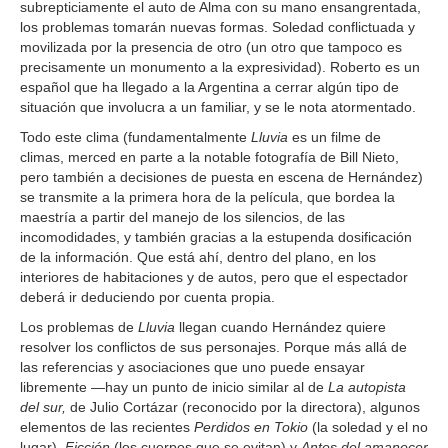
subrepticiamente el auto de Alma con su mano ensangrentada,
los problemas tomarán nuevas formas. Soledad conflictuada y
movilizada por la presencia de otro (un otro que tampoco es
precisamente un monumento a la expresividad). Roberto es un
español que ha llegado a la Argentina a cerrar algún tipo de
situación que involucra a un familiar, y se le nota atormentado.
Todo este clima (fundamentalmente
Lluvia
es un filme de
climas, merced en parte a la notable fotografía de Bill Nieto,
pero también a decisiones de puesta en escena de Hernández)
se transmite a la primera hora de la película, que bordea la
maestría a partir del manejo de los silencios, de las
incomodidades, y también gracias a la estupenda dosificación
de la información. Que está ahí, dentro del plano, en los
interiores de habitaciones y de autos, pero que el espectador
deberá ir deduciendo por cuenta propia.
Los problemas de
Lluvia
llegan cuando Hernández quiere
resolver los conflictos de sus personajes. Porque más allá de
las referencias y asociaciones que uno puede ensayar
libremente —hay un punto de inicio similar al de
La autopista
del sur,
de Julio Cortázar (reconocido por la directora), algunos
elementos de las recientes
Perdidos en Tokio
(la soledad y el no
lugar),
Ficción
(los cuerpos que se evitan) y
Antes del amanecer