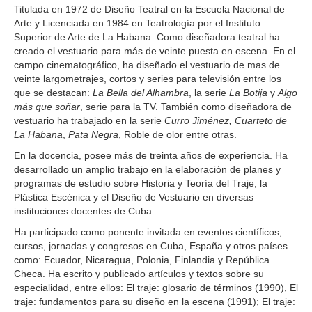
Titulada en 1972 de Diseño Teatral en la Escuela Nacional de
Arte y Licenciada en 1984 en Teatrología por el Instituto
Superior de Arte de La Habana. Como diseñadora teatral ha
creado el vestuario para más de veinte puesta en escena. En el
campo cinematográfico, ha diseñado el vestuario de mas de
veinte largometrajes, cortos y series para televisión entre los
que se destacan:
La Bella del Alhambra
, la serie
La Botija
y
Algo
más que soñar
, serie para la TV. También como diseñadora de
vestuario ha trabajado en la serie
Curro Jiménez, Cuarteto de
La Habana
,
Pata Negra
, Roble de olor entre otras.
En la docencia, posee más de treinta años de experiencia. Ha
desarrollado un amplio trabajo en la elaboración de planes y
programas de estudio sobre Historia y Teoría del Traje, la
Plástica Escénica y el Diseño de Vestuario en diversas
instituciones docentes de Cuba.
Ha participado como ponente invitada en eventos científicos,
cursos, jornadas y congresos en Cuba, España y otros países
como: Ecuador, Nicaragua, Polonia, Finlandia y República
Checa. Ha escrito y publicado artículos y textos sobre su
especialidad, entre ellos: El traje: glosario de términos (1990), El
traje: fundamentos para su diseño en la escena (1991); El traje: