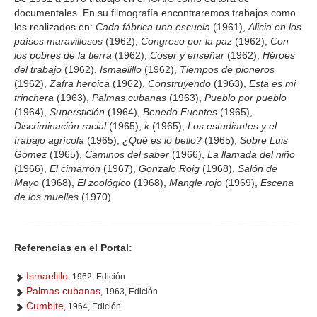
documentales. En su filmografía encontraremos trabajos como
los realizados en:
Cada fábrica una escuela
(1961),
Alicia en los
países maravillosos
(1962),
Congreso por la paz
(1962),
Con
los pobres de la tierra
(1962),
Coser y enseñar
(1962),
Héroes
del trabajo
(1962),
Ismaelillo
(1962),
Tiempos de pioneros
(1962),
Zafra heroica
(1962),
Construyendo
(1963),
Esta es mi
trinchera
(1963),
Palmas cubanas
(1963),
Pueblo por pueblo
(1964),
Superstición
(1964),
Benedo Fuentes
(1965),
Discriminación racial
(1965),
k
(1965),
Los estudiantes y el
trabajo agrícola
(1965),
¿Qué es lo bello?
(1965),
Sobre Luis
Gómez
(1965),
Caminos del saber
(1966),
La llamada del niño
(1966),
El cimarrón
(1967),
Gonzalo Roig
(1968),
Salón de
Mayo
(1968),
El zoológico
(1968),
Mangle rojo
(1969),
Escena
de los muelles
(1970).
Referencias en el Portal:
Ismaelillo
, 1962, Edición
Palmas cubanas
, 1963, Edición
Cumbite
, 1964, Edición