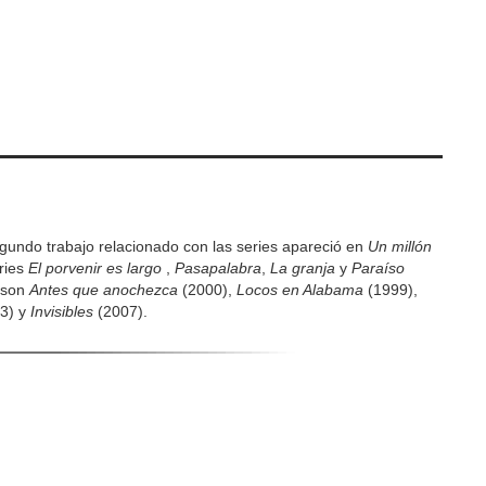
ndo trabajo relacionado con las series apareció en
Un millón
eries
El porvenir es largo
,
Pasapalabra
,
La granja
y
Paraíso
o son
Antes que anochezca
(2000),
Locos en Alabama
(1999),
3) y
Invisibles
(2007).