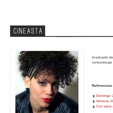
CINEASTA
Graduada del 
cortometraje 
Referencias 
Domingo
,
Venecia
, 2
Con sana 