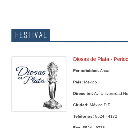
FESTIVAL
Diosas de Plata - Perio
Periodicidad:
Anual
País:
México
Dirección:
Av. Universidad No.
Ciudad:
México D.F.
Teléfonos:
5524 - 4172
Fax:
5524 - 9778