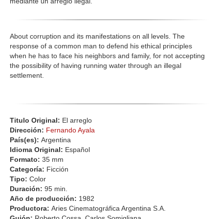
mediante un arreglo ilegal.
About corruption and its manifestations on all levels. The
response of a common man to defend his ethical principles
when he has to face his neighbors and family, for not accepting
the possibility of having running water through an illegal
settlement.
Titulo Original:
El arreglo
Dirección:
Fernando Ayala
País(es):
Argentina
Idioma Original:
Español
Formato:
35 mm
Categoría:
Ficción
Tipo:
Color
Duración:
95 min.
Año de producción:
1982
Productora:
Aries Cinematográfica Argentina S.A.
Guión:
Roberto Cossa, Carlos Somigliana