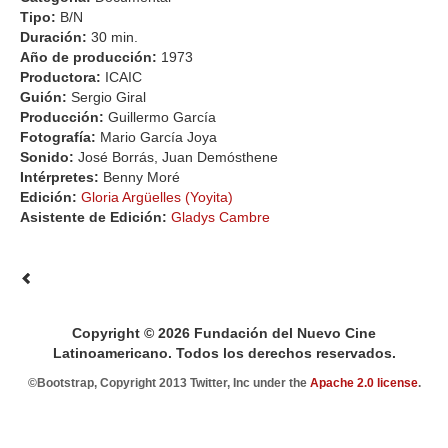
Tipo:
B/N
Duración:
30 min.
Año de producción:
1973
Productora:
ICAIC
Guión:
Sergio Giral
Producción:
Guillermo García
Fotografía:
Mario García Joya
Sonido:
José Borrás, Juan Demósthene
Intérpretes:
Benny Moré
Edición:
Gloria Argüelles (Yoyita)
Asistente de Edición:
Gladys Cambre
Copyright © 2026 Fundación del Nuevo Cine
Latinoamericano. Todos los derechos reservados.
©Bootstrap, Copyright 2013 Twitter, Inc under the
Apache 2.0 license
.