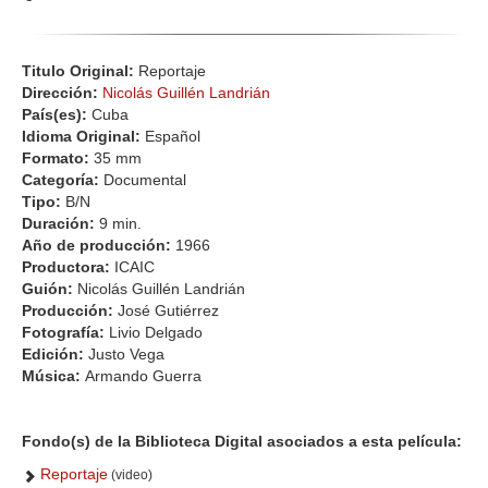
Titulo Original:
Reportaje
Dirección:
Nicolás Guillén Landrián
País(es):
Cuba
Idioma Original:
Español
Formato:
35 mm
Categoría:
Documental
Tipo:
B/N
Duración:
9 min.
Año de producción:
1966
Productora:
ICAIC
Guión:
Nicolás Guillén Landrián
Producción:
José Gutiérrez
Fotografía:
Livio Delgado
Edición:
Justo Vega
Música:
Armando Guerra
Fondo(s) de la Biblioteca Digital asociados a esta película:
Reportaje
(video)