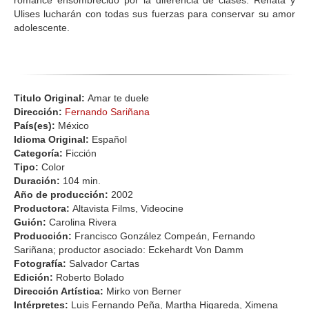
romance ensombrecido por la diferencia de clases. Renata y
Ulises lucharán con todas sus fuerzas para conservar su amor
adolescente.
Titulo Original:
Amar te duele
Dirección:
Fernando Sariñana
País(es):
México
Idioma Original:
Español
Categoría:
Ficción
Tipo:
Color
Duración:
104 min.
Año de producción:
2002
Productora:
Altavista Films, Videocine
Guión:
Carolina Rivera
Producción:
Francisco González Compeán, Fernando
Sariñana; productor asociado: Eckehardt Von Damm
Fotografía:
Salvador Cartas
Edición:
Roberto Bolado
Dirección Artística:
Mirko von Berner
Intérpretes:
Luis Fernando Peña, Martha Higareda, Ximena