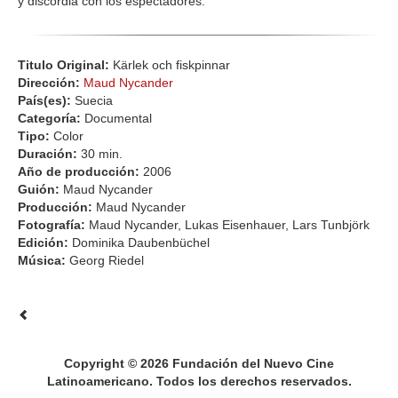
y discordia con los espectadores.
Titulo Original:
Kärlek och fiskpinnar
Dirección:
Maud Nycander
País(es):
Suecia
Categoría:
Documental
Tipo:
Color
Duración:
30 min.
Año de producción:
2006
Guión:
Maud Nycander
Producción:
Maud Nycander
Fotografía:
Maud Nycander, Lukas Eisenhauer, Lars Tunbjörk
Edición:
Dominika Daubenbüchel
Música:
Georg Riedel
Copyright © 2026 Fundación del Nuevo Cine
Latinoamericano. Todos los derechos reservados.