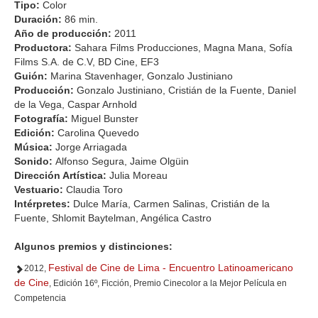
Tipo:
Color
Duración:
86 min.
Año de producción:
2011
Productora:
Sahara Films Producciones, Magna Mana, Sofía
Films S.A. de C.V, BD Cine, EF3
Guión:
Marina Stavenhager, Gonzalo Justiniano
Producción:
Gonzalo Justiniano, Cristián de la Fuente, Daniel
de la Vega, Caspar Arnhold
Fotografía:
Miguel Bunster
Edición:
Carolina Quevedo
Música:
Jorge Arriagada
Sonido:
Alfonso Segura, Jaime Olgüin
Dirección Artística:
Julia Moreau
Vestuario:
Claudia Toro
Intérpretes:
Dulce María, Carmen Salinas, Cristián de la
Fuente, Shlomit Baytelman, Angélica Castro
Algunos premios y distinciones:
Festival de Cine de Lima - Encuentro Latinoamericano
2012,
de Cine
, Edición 16º, Ficción, Premio Cinecolor a la Mejor Película en
Competencia