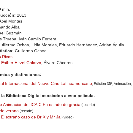
0 min.
ducción:
2013
Abel Montes
ando Alba
ael Guzmán
is Trueba, Iván Camilo Ferrera
uillermo Ochoa, Lidia Morales, Eduardo Hernández, Adrián Águila
tística:
Guillermo Ochoa
o Rivas
:
Esther Hirzel Galarza
, Álvaro Cáceres
mios y distinciones:
val Internacional del Nuevo Cine Latinoamericano
, Edición 35º, Animación
la Biblioteca Digital asociados a esta película:
e Animación del ICAIC En estado de gracia
(recorte)
de verano
(recorte)
El extraño caso de Dr X y Mr Jai
(video)