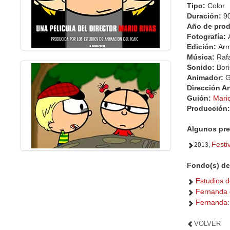
Tipo:
Color
Duración:
9
Año de pro
Fotografía:
Edición:
Arm
Música:
Raf
Sonido:
Bor
Animador:
G
Dirección Ar
Guión:
Mari
Producción
Algunos pre
Festi
2013,
Fondo(s) de 
Estudios d
Fernanda 
Fernanda: 
VOLVER