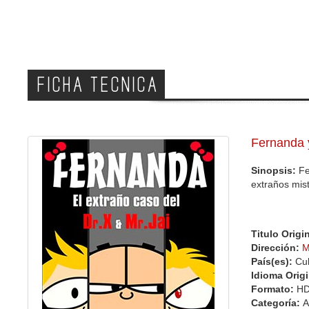
FICHA TECNICA
Fernanda y
Sinopsis:
Fe
extraños mis
Titulo Origi
Dirección:
M
País(es):
Cu
Idioma Orig
Formato:
H
Categoría:
A