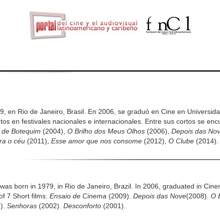
9, en Rio de Janeiro, Brasil. En 2006, se graduó en Cine en Universi
tos en festivales nacionales e internacionales. Entre sus cortos se en
 de Botequim
(2004),
O Brilho dos Meus Olhos
(2006),
Depois das No
ra o céu
(2011),
Esse amor que nos consome
(2012),
O Clube
(2014).
 was born in 1979, in Rio de Janeiro, Brazil. In 2006, graduated in Ci
of 7 Short films.
Ensaio de Cinema
(2009).
Depois das Nove
(2008).
O 
).
Senhoras
(2002).
Desconforto
(2001).