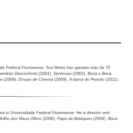
dade Federal Fluminense. Sus filmes han ganado más de 70
cuentran
Desconforto
(2001),
Senhoras
(2002),
Boca a Boca
ve
(2008),
Ensaio de Cinema
(2009),
A dama do Peixoto
(2011),
nema in Universidade Federal Fluminense. He is director and
Brilho dos Meus Olhos
(2006).
Papo de Botequim
(2004).
Boca