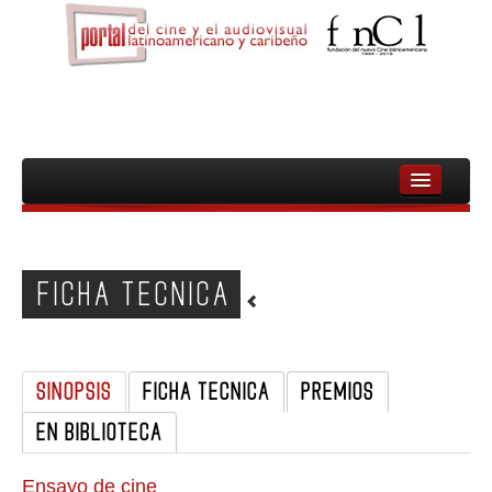
INICIO
FNCL
FICHA TECNICA
PELICULAS
CINEASTAS
SINOPSIS
FICHA TECNICA
PREMIOS
DOCUMENTALES
EN BIBLIOTECA
MUJERES
AUDIOVISUAL INDIGENA Y COMUNITARIO
Ensayo de cine