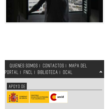
QUIENES SOMOS
CONTACTOS
MAPA DEL
|
|
PORTAL
FNCL
BIBLIOTECA
OCAL
|
|
|
APOYO DE