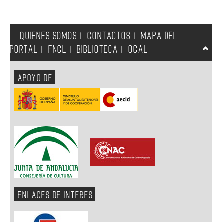
QUIENES SOMOS
CONTACTOS
MAPA DEL
|
|
PORTAL
FNCL
BIBLIOTECA
OCAL
|
|
|
APOYO DE
ENLACES DE INTERES