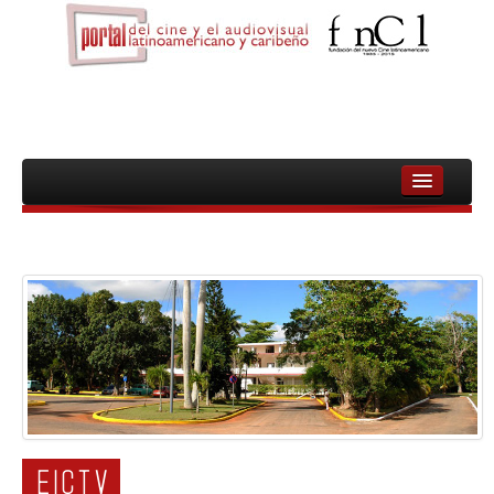
INICIO
FNCL
PELICULAS
CINEASTAS
DOCUMENTALES
MUJERES
EICTV
AUDIOVISUAL INDIGENA Y COMUNITARIO