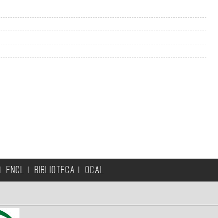
FNCL
BIBLIOTECA
OCAL
|
|
|