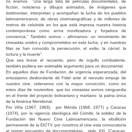
no éramos “una larga lista de películas documentales, de
ficción, noticieros y dibujos animados, de imágenes que
testimonian, interpretan y acompañan la lucha de los pueblos
latinoamericanos, de obras cinematográficas y de millones de
metros de celuloide en los que está impresa nuestra historia
contemporánea como arma movilizadora y forjadora de
conciencia.” También somos – afirmamos- un movimiento de
cineastas unidos y comprometidos en esta lucha, y en nuestras
filas se han conocido la persecución, el exilio, la cárcel, la
tortura y la muerte”.
Que sea breve el recuento, pero de orgullo combatiente,
también pudiera ser estimable argumento para un documental.
En aquellos días de Fundación, de urgencia esperanzada, del
entusiasmo desbordante de Fidel ante el nervudo empuje de
nuestro cine, reiteramos con la mayor convicción, como en
estos días de noviembre, que los cineastas somos vanguardia
en el frente del proyecto bolivariano y martiano: la patria única
de la América Meridional.
Por Viña (1967, 1969), por Mérida (1968, 1977) y Caracas
(1974), por la vigencia ideológica del Comité, la solidez de la
Fundación del Nuevo Cine Latinoamericano, la ebullición
permanente de la EICTV, por nosotros el cine esta convocatoria
al primer encuentro de documentalistas, siglo XXI, (Caracas,