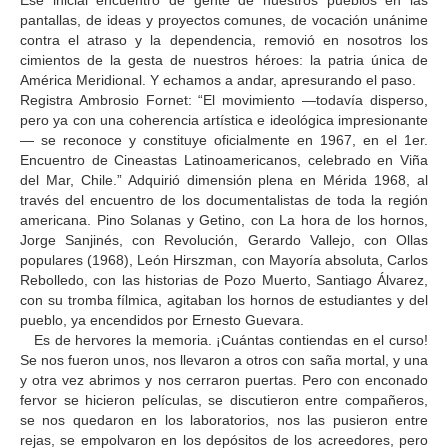
Ese inicial encuentro de gente de nuestros pueblos en las
pantallas, de ideas y proyectos comunes, de vocación unánime
contra el atraso y la dependencia, removió en nosotros los
cimientos de la gesta de nuestros héroes: la patria única de
América Meridional. Y echamos a andar, apresurando el paso.
Registra Ambrosio Fornet: “El movimiento —todavía disperso,
pero ya con una coherencia artística e ideológica impresionante
— se reconoce y constituye oficialmente en 1967, en el 1er.
Encuentro de Cineastas Latinoamericanos, celebrado en Viña
del Mar, Chile.” Adquirió dimensión plena en Mérida 1968, al
través del encuentro de los documentalistas de toda la región
americana. Pino Solanas y Getino, con La hora de los hornos,
Jorge Sanjinés, con Revolución, Gerardo Vallejo, con Ollas
populares (1968), León Hirszman, con Mayoría absoluta, Carlos
Rebolledo, con las historias de Pozo Muerto, Santiago Álvarez,
con su tromba fílmica, agitaban los hornos de estudiantes y del
pueblo, ya encendidos por Ernesto Guevara.
Es de hervores la memoria. ¡Cuántas contiendas en el curso!
Se nos fueron unos, nos llevaron a otros con saña mortal, y una
y otra vez abrimos y nos cerraron puertas. Pero con enconado
fervor se hicieron películas, se discutieron entre compañeros,
se nos quedaron en los laboratorios, nos las pusieron entre
rejas, se empolvaron en los depósitos de los acreedores, pero