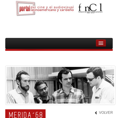
INICIO
FNCL
PELICULAS
CINEASTAS
DOCUMENTALES
MUJERES
VOLVER
MERIDA´68
AUDIOVISUAL INDIGENA Y COMUNITARIO