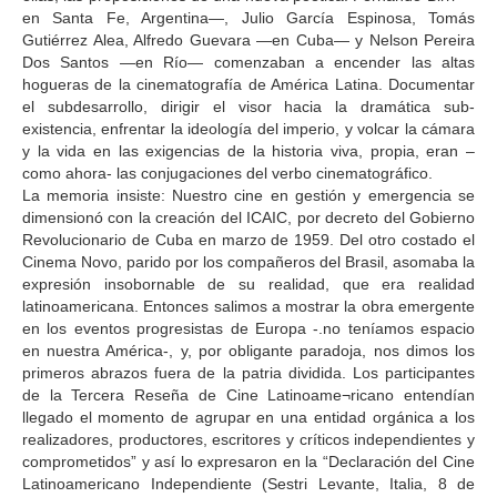
en Santa Fe, Argentina—, Julio García Espinosa, Tomás
Gutiérrez Alea, Alfredo Guevara —en Cuba— y Nelson Pereira
Dos Santos —en Río— comenzaban a encender las altas
hogueras de la cinematografía de América Latina. Documentar
el subdesarrollo, dirigir el visor hacia la dramática sub-
existencia, enfrentar la ideología del imperio, y volcar la cámara
y la vida en las exigencias de la historia viva, propia, eran –
como ahora- las conjugaciones del verbo cinematográfico.
La memoria insiste: Nuestro cine en gestión y emergencia se
dimensionó con la creación del ICAIC, por decreto del Gobierno
Revolucionario de Cuba en marzo de 1959. Del otro costado el
Cinema Novo, parido por los compañeros del Brasil, asomaba la
expresión insobornable de su realidad, que era realidad
latinoamericana. Entonces salimos a mostrar la obra emergente
en los eventos progresistas de Europa -.no teníamos espacio
en nuestra América-, y, por obligante paradoja, nos dimos los
primeros abrazos fuera de la patria dividida. Los participantes
de la Tercera Reseña de Cine Latinoame¬ricano entendían
llegado el momento de agrupar en una entidad orgánica a los
realizadores, productores, escritores y críticos independientes y
comprometidos” y así lo expresaron en la “Declaración del Cine
Latinoamericano Independiente (Sestri Levante, Italia, 8 de