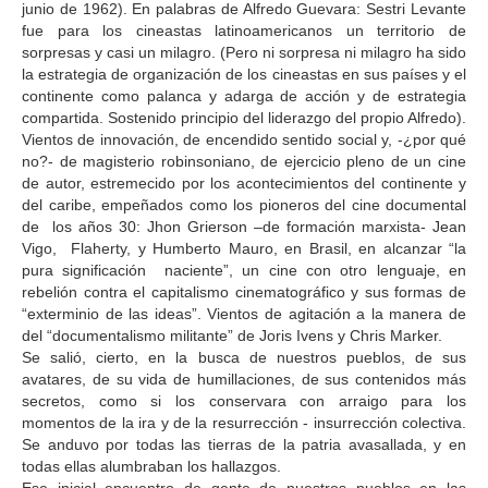
junio de 1962). En palabras de Alfredo Guevara: Sestri Levante
fue para los cineastas latinoamericanos un territorio de
sorpresas y casi un milagro. (Pero ni sorpresa ni milagro ha sido
la estrategia de organización de los cineastas en sus países y el
continente como palanca y adarga de acción y de estrategia
compartida. Sostenido principio del liderazgo del propio Alfredo).
Vientos de innovación, de encendido sentido social y, -¿por qué
no?- de magisterio robinsoniano, de ejercicio pleno de un cine
de autor, estremecido por los acontecimientos del continente y
del caribe, empeñados como los pioneros del cine documental
de los años 30: Jhon Grierson –de formación marxista- Jean
Vigo, Flaherty, y Humberto Mauro, en Brasil, en alcanzar “la
pura significación naciente”, un cine con otro lenguaje, en
rebelión contra el capitalismo cinematográfico y sus formas de
“exterminio de las ideas”. Vientos de agitación a la manera de
del “documentalismo militante” de Joris Ivens y Chris Marker.
Se salió, cierto, en la busca de nuestros pueblos, de sus
avatares, de su vida de humillaciones, de sus contenidos más
secretos, como si los conservara con arraigo para los
momentos de la ira y de la resurrección - insurrección colectiva.
Se anduvo por todas las tierras de la patria avasallada, y en
todas ellas alumbraban los hallazgos.