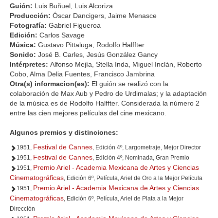
Guión:
Luis Buñuel, Luis Alcoriza
Producción:
Óscar Dancigers, Jaime Menasce
Fotografía:
Gabriel Figueroa
Edición:
Carlos Savage
Música:
Gustavo Pittaluga, Rodolfo Halffter
Sonido:
José B. Carles, Jesús González Gancy
Intérpretes:
Alfonso Mejía, Stella Inda, Miguel Inclán, Roberto
Cobo, Alma Delia Fuentes, Francisco Jambrina
Otra(s) informacion(es):
El guión se realizó con la
colaboración de Max Aub y Pedro de Urdimalas; y la adaptación
de la música es de Rodolfo Halffter. Considerada la número 2
entre las cien mejores películas del cine mexicano.
Algunos premios y distinciones:
Festival de Cannes
1951,
, Edición 4º, Largometraje, Mejor Director
Festival de Cannes
1951,
, Edición 4º, Nominada, Gran Premio
Premio Ariel - Academia Mexicana de Artes y Ciencias
1951,
Cinematográficas
, Edición 6º, Película, Ariel de Oro a la Mejor Película
Premio Ariel - Academia Mexicana de Artes y Ciencias
1951,
Cinematográficas
, Edición 6º, Película, Ariel de Plata a la Mejor
Dirección