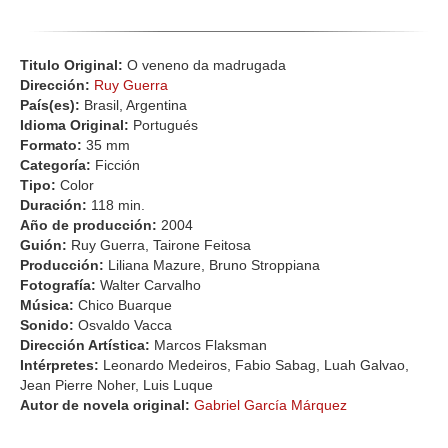
Titulo Original:
O veneno da madrugada
Dirección:
Ruy Guerra
País(es):
Brasil, Argentina
Idioma Original:
Portugués
Formato:
35 mm
Categoría:
Ficción
Tipo:
Color
Duración:
118 min.
Año de producción:
2004
Guión:
Ruy Guerra, Tairone Feitosa
Producción:
Liliana Mazure, Bruno Stroppiana
Fotografía:
Walter Carvalho
Música:
Chico Buarque
Sonido:
Osvaldo Vacca
Dirección Artística:
Marcos Flaksman
Intérpretes:
Leonardo Medeiros, Fabio Sabag, Luah Galvao,
Jean Pierre Noher, Luis Luque
Autor de novela original:
Gabriel García Márquez