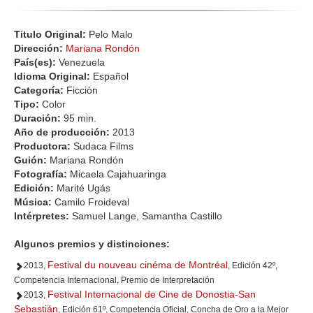
Titulo Original:
Pelo Malo
Dirección:
Mariana Rondón
País(es):
Venezuela
Idioma Original:
Español
Categoría:
Ficción
Tipo:
Color
Duración:
95 min.
Año de producción:
2013
Productora:
Sudaca Films
Guión:
Mariana Rondón
Fotografía:
Micaela Cajahuaringa
Edición:
Marité Ugás
Música:
Camilo Froideval
Intérpretes:
Samuel Lange, Samantha Castillo
Algunos premios y distinciones:
Festival du nouveau cinéma de Montréal
2013,
, Edición 42º,
Competencia Internacional, Premio de Interpretación
Festival Internacional de Cine de Donostia-San
2013,
Sebastián
, Edición 61º, Competencia Oficial, Concha de Oro a la Mejor