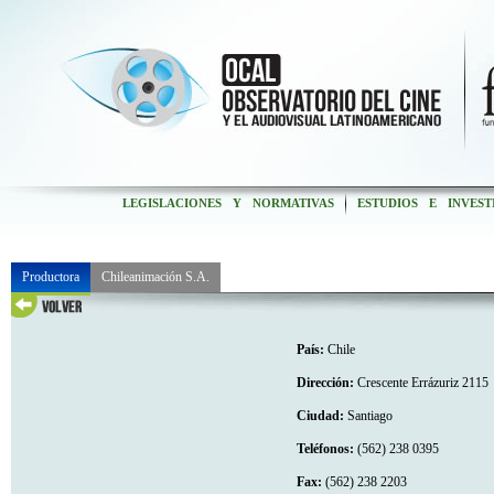
LEGISLACIONES Y NORMATIVAS
ESTUDIOS E INVEST
Productora
Chileanimación S.A.
País:
Chile
Dirección:
Crescente Errázuriz 2115
Ciudad:
Santiago
Teléfonos:
(562) 238 0395
Fax:
(562) 238 2203