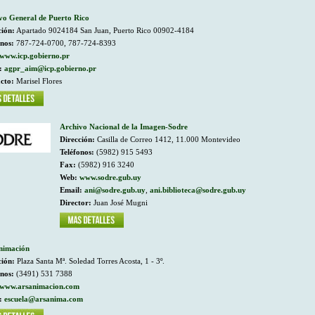
vo General de Puerto Rico
ción:
Apartado 9024184 San Juan, Puerto Rico 00902-4184
onos:
787-724-0700, 787-724-8393
www.icp.gobierno.pr
:
agpr_aim@icp.gobierno.pr
cto:
Marisel Flores
Archivo Nacional de la Imagen-Sodre
Dirección:
Casilla de Correo 1412, 11.000 Montevideo
Teléfonos:
(5982) 915 5493
Fax:
(5982) 916 3240
Web:
www.sodre.gub.uy
Email:
ani@sodre.gub.uy
,
ani.biblioteca@sodre.gub.uy
Director:
Juan José Mugni
nimación
ción:
Plaza Santa Mª. Soledad Torres Acosta, 1 - 3º.
onos:
(3491) 531 7388
www.arsanimacion.com
:
escuela@arsanima.com