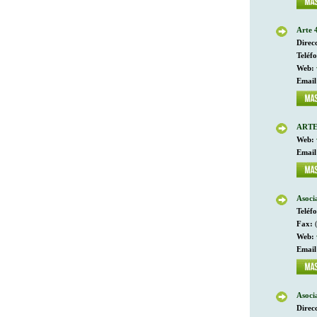
Arte 
Direc
Teléf
Web:
Email
ARTEU
Web:
Email
Asoci
Teléf
Fax:
(
Web:
Email
Asoci
Direc