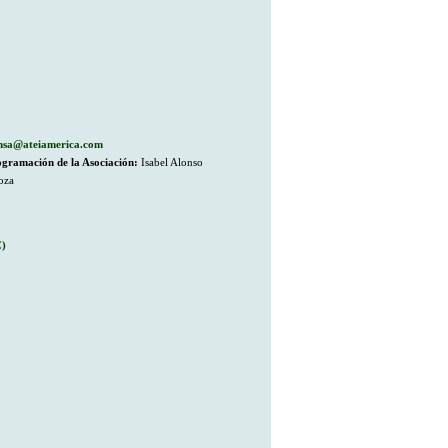
nsa@ateiamerica.com
ogramación de la Asociación:
Isabel Alonso
oza
C)