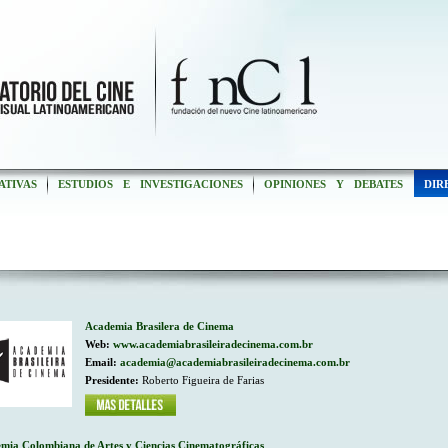
ATIVAS
ESTUDIOS E INVESTIGACIONES
OPINIONES Y DEBATES
DIR
Academia Brasilera de Cinema
Web:
www.academiabrasileiradecinema.com.br
Email:
academia@academiabrasileiradecinema.com.br
Presidente:
Roberto Figueira de Farias
mia Colombiana de Artes y Ciencias Cinematográficas