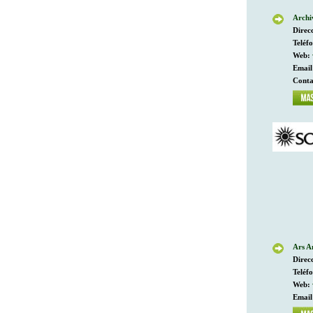
Archi
Direc
Teléf
Web:
Email
Conta
Ars A
Direc
Teléf
Web:
Email