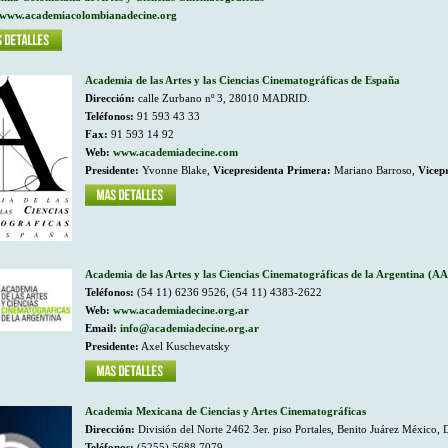
www.academiacolombianadecine.org
Academia de las Artes y las Ciencias Cinematográficas de España
Dirección:
calle Zurbano nº 3, 28010 MADRID.
Teléfonos:
91 593 43 33
Fax:
91 593 14 92
Web:
www.academiadecine.com
Presidente:
Yvonne Blake,
Vicepresidenta Primera:
Mariano Barroso,
Vicep
Academia de las Artes y las Ciencias Cinematográficas de la Argentina (
Teléfonos:
(54 11) 6236 9526, (54 11) 4383-2622
Web:
www.academiadecine.org.ar
Email:
info@academiadecine.org.ar
Presidente:
Axel Kuschevatsky
Academia Mexicana de Ciencias y Artes Cinematográficas
Dirección:
División del Norte 2462 3er. piso Portales, Benito Juárez México, D
Teléfonos:
(5255) 5688 7079