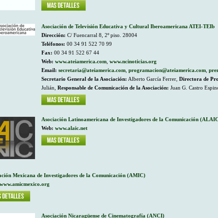
Asociación de Televisión Educativa y Cultural Iberoamericana ATEI-TEIb
Dirección:
C/ Fuencarral 8, 2º piso. 28004
Teléfonos:
00 34 91 522 70 99
Fax:
00 34 91 522 67 44
Web:
www.ateiamerica.com
,
www.ncinoticias.org
Email:
secretaria@ateiamerica.com
,
programacion@ateiamerica.com
,
pre
Secretario General de la Asociación:
Alberto García Ferrer,
Directora de Pr
Julián,
Responsable de Comunicación de la Asociación:
Juan G. Castro Espin
Asociación Latinoamericana de Investigadores de la Comunicación (ALAI
Web:
www.alaic.net
ación Mexicana de Investigadores de la Comunicación (AMIC)
www.amicmexico.org
Asociación Nicaragüense de Cinematografía (ANCI)