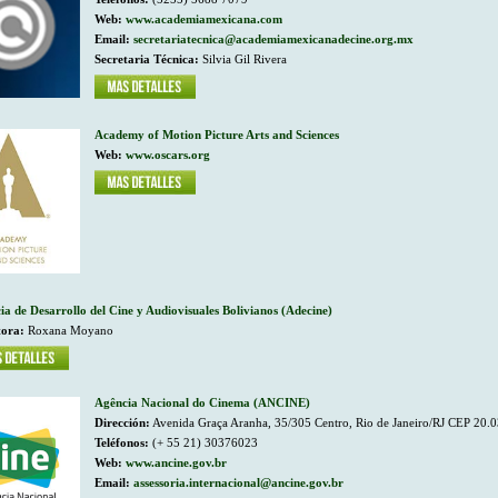
Web:
www.academiamexicana.com
Email:
secretariatecnica@academiamexicanadecine.org.mx
Secretaria Técnica:
Silvia Gil Rivera
Academy of Motion Picture Arts and Sciences
Web:
www.oscars.org
ia de Desarrollo del Cine y Audiovisuales Bolivianos (Adecine)
tora:
Roxana Moyano
Agência Nacional do Cinema (ANCINE)
Dirección:
Avenida Graça Aranha, 35/305 Centro, Rio de Janeiro/RJ CEP 20.0
Teléfonos:
(+ 55 21) 30376023
Web:
www.ancine.gov.br
Email:
assessoria.internacional@ancine.gov.br