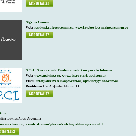
Algo en Común
Web:
residencia.algoencomun.co
,
www.facebook.com/algoencomun.co
APCI - Asociación de Productores de Cine para la Infancia
Web:
www.apcicine.org
,
www.observatorioapci.com.ar
Email:
info@observatorioapci.com.ar
,
apcicine@yahoo.com.ar
Presidente:
Lic. Alejandro Malowicki
troy
ción:
Buenos Aires, Argentina
www.leedor.com
,
www.leedor.com/plastica/ardetroy.shtmlexperimental