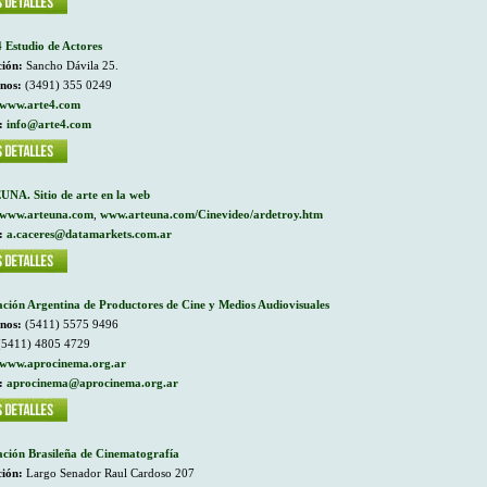
4 Estudio de Actores
ción:
Sancho Dávila 25.
onos:
(3491) 355 0249
www.arte4.com
:
info@arte4.com
NA. Sitio de arte en la web
www.arteuna.com
,
www.arteuna.com/Cinevideo/ardetroy.htm
:
a.caceres@datamarkets.com.ar
ación Argentina de Productores de Cine y Medios Audiovisuales
onos:
(5411) 5575 9496
5411) 4805 4729
www.aprocinema.org.ar
:
aprocinema@aprocinema.org.ar
ación Brasileña de Cinematografía
ción:
Largo Senador Raul Cardoso 207