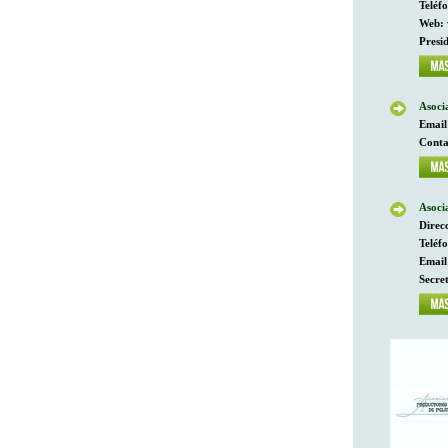
Teléf
Web:
Presi
Asoci
Email
Conta
Asoci
Direc
Teléf
Email
Secre