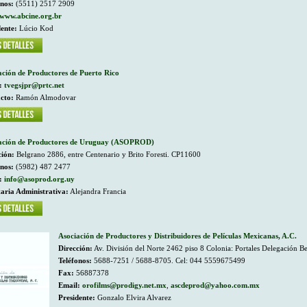
onos:
(5511) 2517 2909
www.abcine.org.br
dente:
Lúcio Kod
ación de Productores de Puerto Rico
:
tvegsjpr@prtc.net
cto:
Ramón Almodovar
ación de Productores de Uruguay (ASOPROD)
ción:
Belgrano 2886, entre Centenario y Brito Foresti. CP11600
onos:
(5982) 487 2477
:
info@asoprod.org.uy
taria Administrativa:
Alejandra Francia
Asociación de Productores y Distribuidores de Películas Mexicanas, A.C.
Dirección:
Av. División del Norte 2462 piso 8 Colonia: Portales Delegación B
Teléfonos:
5688-7251 / 5688-8705. Cel: 044 5559675499
Fax:
56887378
Email:
orofilms@prodigy.net.mx
,
ascdeprod@yahoo.com.mx
Presidente:
Gonzalo Elvira Alvarez