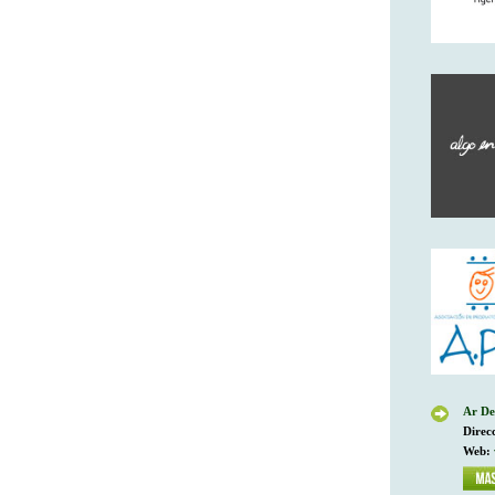
Ar De
Direc
Web: