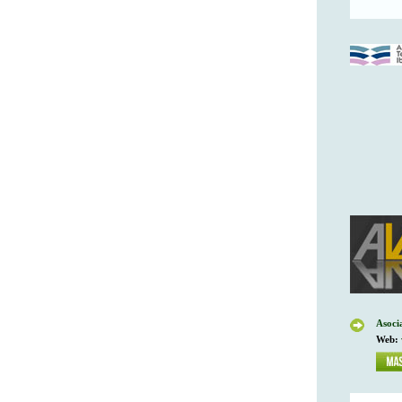
Asoci
Web: