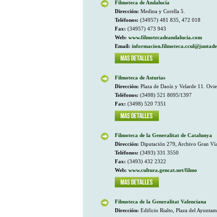
Filmoteca de Andalucía
Dirección:
Medina y Corella 5.
Teléfonos:
(34957) 481 835, 472 018
Fax:
(34957) 473 943
Web:
www.filmotecadeandalucia.com
Email:
informacion.filmoteca.ccul@juntade
Filmoteca de Asturias
Dirección:
Plaza de Daoíz y Velarde 11. Ovi
Teléfonos:
(3498) 521 8095/1397
Fax:
(3498) 520 7351
Filmoteca de la Generalitat de Catalunya
Dirección:
Diputación 279, Archivo Gran Ví
Teléfonos:
(3493) 331 3550
Fax:
(3493) 432 2322
Web:
www.cultura.gencat.net/filmo
Filmoteca de la Generalitat Valenciana
Dirección:
Edificio Rialto, Plaza del Ayuntam