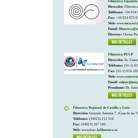
Filmoteca Española
Dirección:
Filmoteca
Teléfonos:
+34 914 
Fax:
+34 914 672 6
Web:
www.mcu.es/c
Email:
filmoteca@m
Director:
Chema Pr
Filmoteca PUCP
Dirección:
Av. Camin
Teléfonos:
(51-1) 61
Fax:
(51-1) 616-16
Web:
www.centrocul
Email:
culpuc@pucp
Presidente:
Dr. Salo
Filmoteca Regional de Castilla y León
Dirección:
Gonzalo Santana 7, (Casa de las Vi
Teléfonos:
(34923) 212 516
Fax:
(34923) 267 100
Web:
www.ivac-lafilmoteca.es