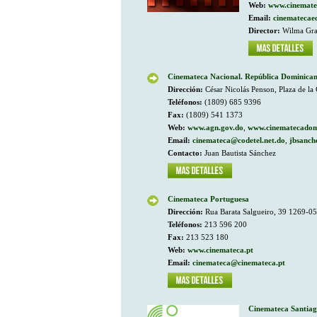
Web:
www.cinemate
Email:
cinemateca
Director:
Wilma Gr
Cinemateca Nacional. República Dominica
Dirección:
César Nicolás Penson, Plaza de la 
Teléfonos:
(1809) 685 9396
Fax:
(1809) 541 1373
Web:
www.agn.gov.do
,
www.cinematecadom
Email:
cinemateca@codetel.net.do
,
jbsanch
Contacto:
Juan Bautista Sánchez
Cinemateca Portuguesa
Dirección:
Rua Barata Salgueiro, 39 1269-05
Teléfonos:
213 596 200
Fax:
213 523 180
Web:
www.cinemateca.pt
Email:
cinemateca@cinemateca.pt
Cinemateca Santiag