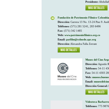
Presidente:
Abdulla
Fundación de Patrimonio Fílmico Colombi
Dirección:
Carrera 13 No. 13-24 Piso 9. Audi
Teléfonos:
(571) 281 5241, 283 6496
Fax:
(571) 342 1485
Web:
www.patrimoniofilmico.org.co
Email:
patfilm@colnodo.apc.org
Dirección:
Alexandra Falla Zerrate
Museo del Cine Arg
Dirección:
Agustín R
Teléfonos:
54-11 43
Fax:
54-11 4303 28
Web:
museos.buenos
Email:
museodelcin
Dirección General:
Videoteca Barbarro
Teléfonos:
775 9876