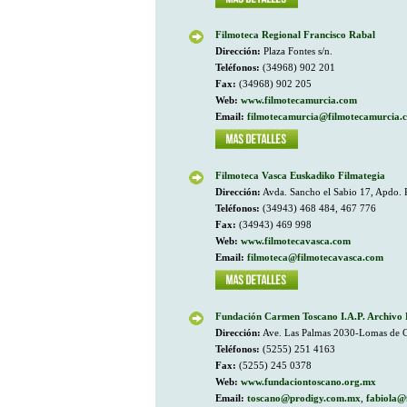
Filmoteca Regional Francisco Rabal
Dirección:
Plaza Fontes s/n.
Teléfonos:
(34968) 902 201
Fax:
(34968) 902 205
Web:
www.filmotecamurcia.com
Email:
filmotecamurcia@filmotecamurcia.
Filmoteca Vasca Euskadiko Filmategia
Dirección:
Avda. Sancho el Sabio 17, Apdo. 
Teléfonos:
(34943) 468 484, 467 776
Fax:
(34943) 469 998
Web:
www.filmotecavasca.com
Email:
filmoteca@filmotecavasca.com
Fundación Carmen Toscano I.A.P. Archivo 
Dirección:
Ave. Las Palmas 2030-Lomas de C
Teléfonos:
(5255) 251 4163
Fax:
(5255) 245 0378
Web:
www.fundaciontoscano.org.mx
Email:
toscano@prodigy.com.mx
,
fabiola@