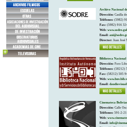
Archivo Nacional d
Dirección:
Casilla d
Teléfonos:
(5982) 9
Fax:
(5982) 916 32
Web:
www.sodre.gu
Email:
ani@sodre.g
Director:
Juan José
Biblioteca Nacional
Dirección:
Foro Libe
Teléfonos:
(58212) 
Fax:
(58212) 505 9
Web:
www.bnv.bib.
Email:
daudiovisua
Cinemateca Bolivia
Dirección:
Calle Osca
Teléfonos:
591-2-21
Web:
www.cinemate
Email:
info@cinema