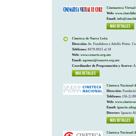
Cinemateca Virtual 
Web:
www.cinechile
Email:
info@cinechi
Cineteca de Nuevo León
Dirección:
Av. Fundidora y Adolfo Prieto. Co
Teléfonos:
8479.0015 al 18
Web:
www.conarte.org.mx
Email:
agomez@conarte.org.mx
Coordinador de Programación y Acervo:
Al
Cineteca Nacional d
Dirección:
Fundación
Teléfonos:
(56-2) 8
Web:
www.cinetecan
Email:
ignacio.alia
Director:
Ignacio Al
Cineteca Nacional 