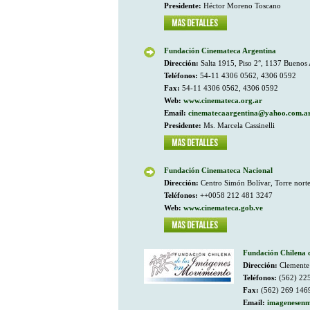
Presidente:
Héctor Moreno Toscano
Fundación Cinemateca Argentina
Dirección:
Salta 1915, Piso 2°, 1137 Buenos 
Teléfonos:
54-11 4306 0562, 4306 0592
Fax:
54-11 4306 0562, 4306 0592
Web:
www.cinemateca.org.ar
Email:
cinematecaargentina@yahoo.com.a
Presidente:
Ms. Marcela Cassinelli
Fundación Cinemateca Nacional
Dirección:
Centro Simón Bolívar, Torre nort
Teléfonos:
++0058 212 481 3247
Web:
www.cinemateca.gob.ve
Fundación Chilena 
Dirección:
Clemente 
Teléfonos:
(562) 22
Fax:
(562) 269 146
Email:
imagenesenm