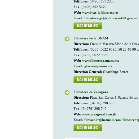
Teléfonos:
(3496) 351 2336
Fax:
(3496) 352 5079
Web:
www.ivac-lafilmoteca.es
Email:
filmoteca.gv@cultura.m400.gva.es
Filmoteca de la UNAM
Dirección:
Circuito Maestro Mario de la Cueva 
Teléfonos:
(5255) 5622 9595, 56 22 48 00 e
Fax:
(5255) 5622 9585
Web:
www.filmoteca.unam.mx
Email:
gferrer@unam.mx
Dirección General:
Guadalupe Ferrer
Filmoteca de Zaragoza
Dirección:
Plaza San Carlos 4. Palacio de los
Teléfonos:
(34976) 298 556
Fax:
(34976) 398 740
Web:
www.zaragozafilmo.tk
Email:
filmozaar@hotmail.com
,
filmotecaz