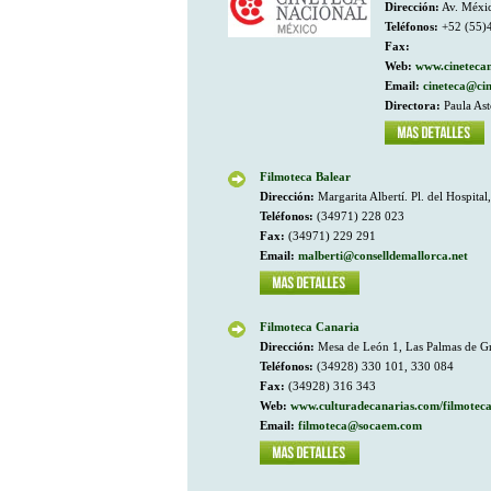
Dirección:
Av. Méxic
Teléfonos:
+52 (55)
Fax:
Web:
www.cinetecan
Email:
cineteca@cin
Directora:
Paula As
Filmoteca Balear
Dirección:
Margarita Albertí. Pl. del Hospital,
Teléfonos:
(34971) 228 023
Fax:
(34971) 229 291
Email:
malberti@conselldemallorca.net
Filmoteca Canaria
Dirección:
Mesa de León 1, Las Palmas de G
Teléfonos:
(34928) 330 101, 330 084
Fax:
(34928) 316 343
Web:
www.culturadecanarias.com/filmotec
Email:
filmoteca@socaem.com