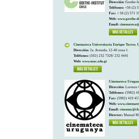
Dirección:
Goethe-In
Teléfonos:
+56 (2) 5
Fax:
+ 56 (2) 571 1
Web:
www.goethe.de
Email:
cinemateca@
Cinemateca Universitaria Enrique Torres. 
Dirección:
2a. Avenida, 12-40 zona 1.
Teléfonos:
(502) 232 7328/ 232 4441
Web:
www.usac.edu.gt
Cinemateca Urugu
Dirección:
Lorenzo C
Teléfonos:
(5982) 4
Fax:
(5982) 419 45
Web:
www.cinemate
Email:
cinemuy@cha
Director:
Manuel Mar