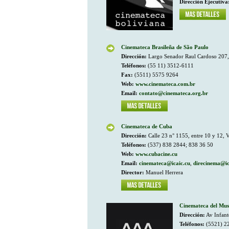
Dirección Ejecutiva
Cinemateca Brasileña de São Paulo
Dirección:
Largo Senador Raul Cardoso 207, 
Teléfonos:
(55 11) 3512-6111
Fax:
(5511) 5575 9264
Web:
www.cinemateca.com.br
Email:
contato@cinemateca.org.br
Cinemateca de Cuba
Dirección:
Calle 23 n° 1155, entre 10 y 12,
Teléfonos:
(537) 838 2844; 838 36 50
Web:
www.cubacine.cu
Email:
cinemateca@icaic.cu
,
direcinema@ic
Director:
Manuel Herrera
Cinemateca del Mus
Dirección:
Av Infant
Teléfonos:
(5521) 2