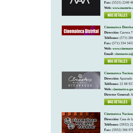
Fax:
(5521) 2240 4
Web:
www.mamrio.
Cinemateca Distrita
Dirección:
Carrera 7
Teléfonos:
(571) 28
Fax:
(571) 334 345
Web:
www.cinematec
Email:
cinemateca@
Cinemateca Naciona
Dirección:
Apartado 
Teléfonos:
22 68 92
Web:
cinemateca.go
Director General:
Aa
Cinemateca Naciona
Dirección:
Casa de la
Teléfonos:
(5932) 2
Fax:
(5932) 566 07