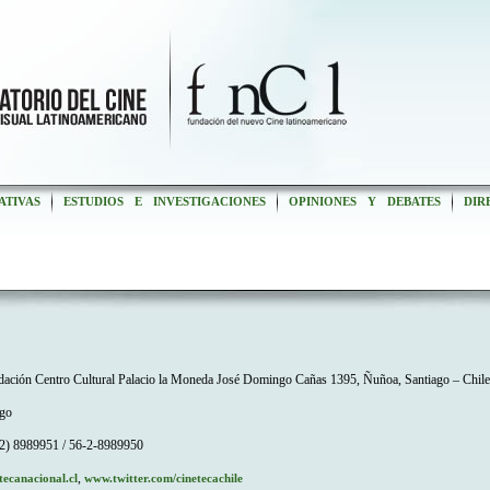
ATIVAS
ESTUDIOS E INVESTIGACIONES
OPINIONES Y DEBATES
DIR
ación Centro Cultural Palacio la Moneda José Domingo Cañas 1395, Ñuñoa, Santiago – Chile
go
2) 8989951 / 56-2-8989950
,
ecanacional.cl
www.twitter.com/cinetecachile