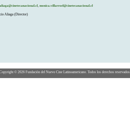
,
.aliaga@cinetecanacional.cl
monica.villarroel@cinetecanacional.cl
io Aliaga (Director)
Copyright © 2026 Fundación del Nuevo Cine Latinoamericano. Todos los derechos reservados