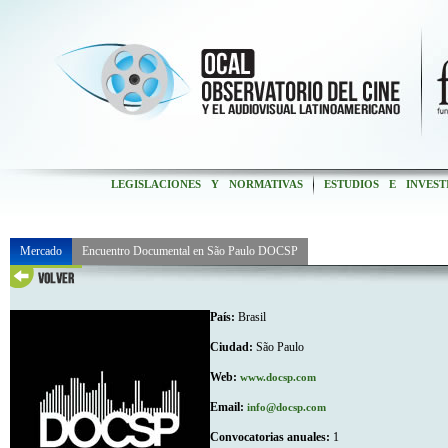
LEGISLACIONES Y NORMATIVAS
ESTUDIOS E INVEST
Mercado
Encuentro Documental en São Paulo DOCSP
País:
Brasil
Ciudad:
São Paulo
Web:
www.docsp.com
Email:
info@docsp.com
Convocatorias anuales:
1