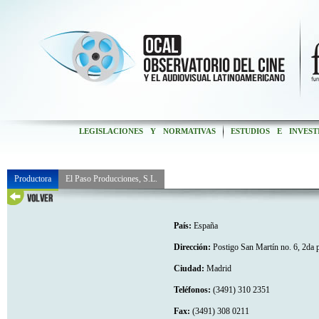
LEGISLACIONES Y NORMATIVAS
ESTUDIOS E INVEST
Productora
El Paso Producciones, S.L.
País:
España
Dirección:
Postigo San Martín no. 6, 2da p
Ciudad:
Madrid
Teléfonos:
(3491) 310 2351
Fax:
(3491) 308 0211