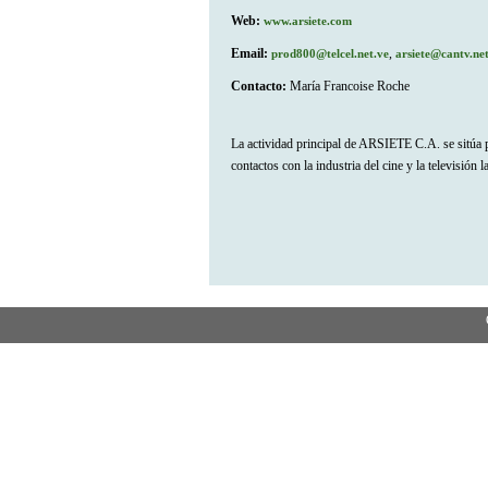
Web:
www.arsiete.com
Email:
,
prod800@telcel.net.ve
arsiete@cantv.ne
Contacto:
María Francoise Roche
La actividad principal de ARSIETE C.A. se sitúa p
contactos con la industria del cine y la televisión