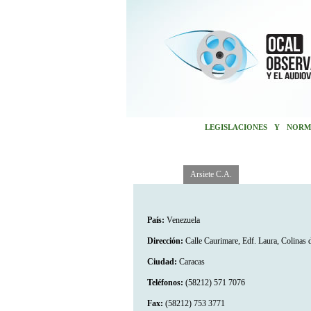
LEGISLACIONES Y NORM
Productora
Arsiete C.A.
País:
Venezuela
Dirección:
Calle Caurimare, Edf. Laura, Colinas
Ciudad:
Caracas
Teléfonos:
(58212) 571 7076
Fax:
(58212) 753 3771