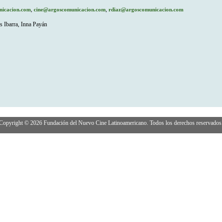
,
,
icacion.com
cine@argoscomunicacion.com
rdiaz@argoscomunicacion.com
 Ibarra, Inna Payán
Copyright © 2026 Fundación del Nuevo Cine Latinoamericano. Todos los derechos reservados