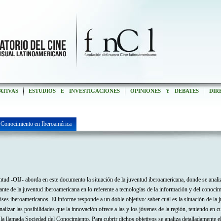
ATIVAS
ESTUDIOS E INVESTIGACIONES
OPINIONES Y DEBATES
DIR
 Conocimiento en Iberoamérica
ud -OIJ- aborda en este documento la situación de la juventud iberoamericana, donde se analizan
ante de la juventud iberoamericana en lo referente a tecnologías de la información y del conocimi
íses iberoamericanos. El informe responde a un doble objetivo: saber cuál es la situación de la 
izar las posibilidades que la innovación ofrece a las y los jóvenes de la región, teniendo en cu
la llamada Sociedad del Conocimiento. Para cubrir dichos objetivos se analiza detalladamente 