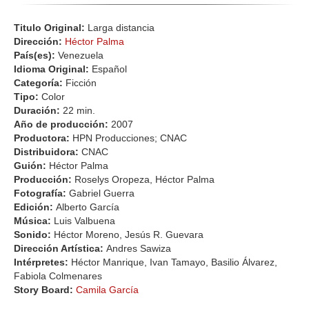
Titulo Original:
Larga distancia
Dirección:
Héctor Palma
País(es):
Venezuela
Idioma Original:
Español
Categoría:
Ficción
Tipo:
Color
Duración:
22 min.
Año de producción:
2007
Productora:
HPN Producciones; CNAC
Distribuidora:
CNAC
Guión:
Héctor Palma
Producción:
Roselys Oropeza, Héctor Palma
Fotografía:
Gabriel Guerra
Edición:
Alberto García
Música:
Luis Valbuena
Sonido:
Héctor Moreno, Jesús R. Guevara
Dirección Artística:
Andres Sawiza
Intérpretes:
Héctor Manrique, Ivan Tamayo, Basilio Álvarez,
Fabiola Colmenares
Story Board:
Camila García